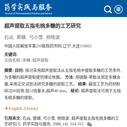
超声提取五指毛桃多糖的工艺研究
石焱
,
那婕
,
弓小雪
,
杨晓波
中国人民解放军第210医院药剂科,辽宁,大连116021
关键词:
五指毛桃
/
多糖
/
超声提取
摘要:
目的:
探讨采用超声提取法从五指毛桃中提取多糖的工艺条件,
为多糖的超声提取提供理论依据。
方法:
用硫酸-苯酚法测定多糖含
量,采用正交试验法研究多糖的提取工艺。
结果:
最佳工艺为药材粉
碎过60目筛,加12倍量水,超声40 min。
结论:
超声提取法可用于五指
毛桃多糖的提取。
English Abstract
引用本文:
石焱, 那婕, 弓小雪, 杨晓波. 超声提取五指毛桃多糖的工
艺研究[J]. 药学实践与服务, 2008, (4): 314-315.