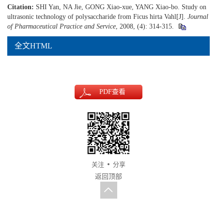
Citation:
SHI Yan, NA Jie, GONG Xiao-xue, YANG Xiao-bo. Study on
ultrasonic technology of polysaccharide from Ficus hirta Vahl[J].
Journal
of Pharmaceutical Practice and Service
, 2008, (4): 314-315.
全文HTML
PDF
查看
关注
分享
返回顶部