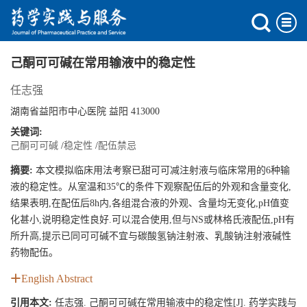
己酮可可碱在常用输液中的稳定性
任志强
湖南省益阳市中心医院 益阳 413000
关键词:
己酮可可碱
/
稳定性
/
配伍禁忌
摘要:
本文模拟临床用法考察已甜可可减注射液与临床常用的6种输
液的稳定性。从室温和35℃的条件下观察配伍后的外观和含量变化,
结果表明,在配伍后8h内,各组混合液的外观、含量均无变化,pH值变
化甚小,说明稳定性良好.可以混合使用,但与NS或林格氏液配伍,pH有
所升高,提示已同可可碱不宜与碳酸氢钠注射液、乳酸钠注射液碱性
药物配伍。
English Abstract
引用本文:
任志强. 己酮可可碱在常用输液中的稳定性[J]. 药学实践与