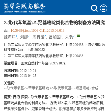
2-(取代苯氧基)-5-羟基嘧啶类化合物的制备方法研究
doi:
10.3969/j.issn.1006-0111.2013.06.013
1
2
2
2
2
,
魏海洋
,
刘娜
,
周有骏
,
吕加国
,
朱驹
1. 第二军医大学药学院药物化学教研室, 上海 200433;上海信旗医药
科技有限公司, 上海 200232
2. 第二军医大学药学院药物化学教研室, 上海 200433
基金项目:
国家自然科学基金(20972187).
收稿日期:
2012-10-24
修回日期:
2013-04-25
关键词:
2-取代苯氧基-5-苯甲氧基嘧啶
/
2-取代苯氧基-5-羟基嘧啶
/
合成
摘要:
目的
探索2-取代苯氧基-5-苯甲氧基嘧啶、2-取代苯氧基-5-羟
基嘧啶类化合物的制备方法。
方法
以2-氯-5-羟基嘧啶为起始原料,
经溴苄羟基保护、威廉森醚合成法、脱苄基保护等多步反应制得目