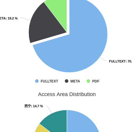
ETA
ETA
: 19.2 %
: 19.2 %
FULLTEXT
FULLTEXT
: 70
: 70
FULLTEXT
META
PDF
Access Area Distribution
西宁
西宁
: 14.7 %
: 14.7 %