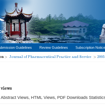
ubmission Guidelines
Review Guidelines
Subscription Notic
on
>
Journal of Pharmaceutical Practice and Service
>
2005
 views
Abstract Views, HTML Views, PDF Downloads Statistic