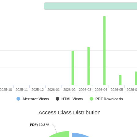
2025-10
2025-11
2025-12
2026-01
2026-02
2026-03
2026-04
2026-05
2026-
Abstract Views
HTML Views
PDF Downloads
Access Class Distribution
PDF
PDF
: 10.3 %
: 10.3 %