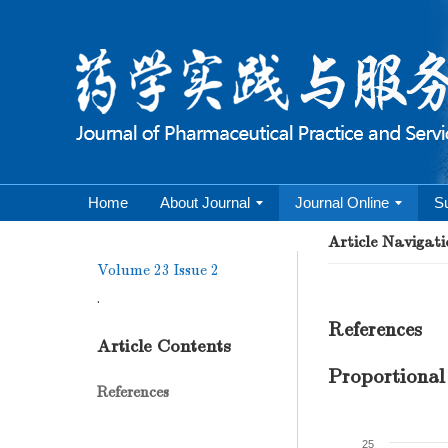
Home
About Journal
Journal Online
S
Article Navigati
Volume 23
Issue 2
.
References
Article Contents
Proportional
References
25