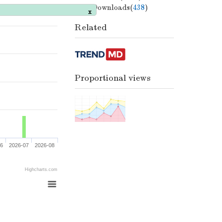
PDF Downloads(
438
)
Related
x
Proportional views
06
2026-07
2026-08
Highcharts.com