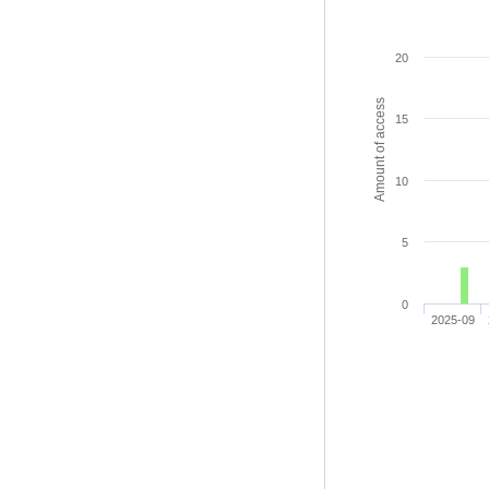
20
Amount of access
15
10
5
0
2025-09