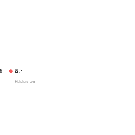
岛
西宁
Highcharts.com