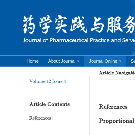
Home
About Journal
Journal Online
S
Article Navigati
Volume 12
Issue 4
.
Article Contents
References
References
Proportional