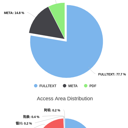
META
META
: 14.8 %
: 14.8 %
FULLTEXT
FULLTEXT
: 77.7 %
: 77.7 %
FULLTEXT
META
PDF
Access Area Distribution
阿坝
阿坝
: 0.2 %
: 0.2 %
阳泉
阳泉
: 0.4 %
: 0.4 %
银川
银川
: 0.2 %
: 0.2 %