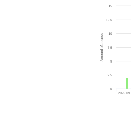
15
12.5
10
Amount of access
7.5
5
2.5
0
2025-09