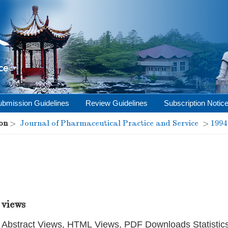
ubmission Guidelines
Review Guidelines
Subscription Notic
on
>
Journal of Pharmaceutical Practice and Service
>
1994
 views
Abstract Views, HTML Views, PDF Downloads Statistic