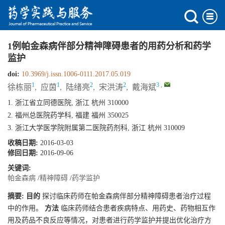
1例帕金森病伴部分精神障碍患者的用药分析和药学
监护
doi:
10.3969/j.issn.1006-0111.2017.05.019
1
1
2
2
3
,
徐栋丽
,
应茵
,
陆绪亮
,
宋洪涛
,
戴海斌
1. 浙江省立同德医院, 浙江 杭州 310000
2. 福州总医院药学科, 福建 福州 350025
3. 浙江大学医学院附属第二医院药剂科, 浙江 杭州 310009
收稿日期:
2016-03-03
修回日期:
2016-09-06
关键词:
帕金森病
/
精神障碍
/
药学监护
摘要:
目的
探讨临床药师在帕金森病伴部分精神障碍患者治疗过程
中的作用。
方法
临床药师结合患者疾病特点、用药史、药物相互作
用及药品不良反应等情况，对患者进行药学监护并提出优化治疗方