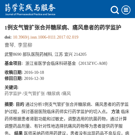
1例支气管扩张合并糖尿病、痛风患者的药学监护
doi:
10.3969/j.issn.1006-0111.2017.02.019
曹琴
,
李昱柳
武警8690 部队医院药械科, 江苏 宜兴 214205
基金项目:
浙江省医学会临床科研基金（2013ZYC-A08）
收稿日期:
2016-10-18
修回日期:
2016-12-30
关键词:
药学监护
/
支气管扩张
/
糖尿病
/
痛风
摘要:
目的
通过分析1例支气管扩张合并糖尿病、痛风患者的药学监
护过程，探讨基层医院临床药师实行药学监护的切入点。
方法
临床
药师根据患者肾脏功能和过敏史，调整选用的抗菌药物，通过计算
调整药品剂量、有针对性地选择抗痛风药物等为患者提供药学服
务。
结果
医师采纳药师用药建议，患者没有出现药品不良反应，病