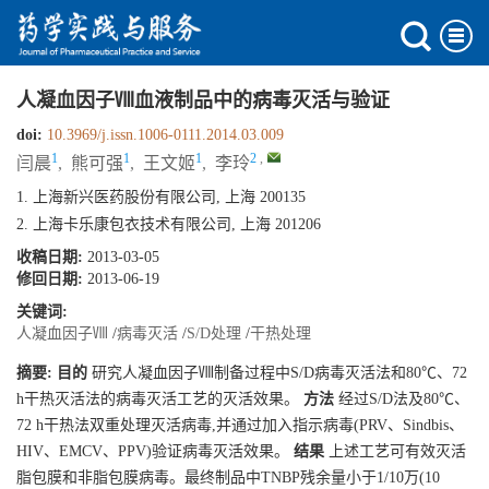
人凝血因子Ⅷ血液制品中的病毒灭活与验证
doi:
10.3969/j.issn.1006-0111.2014.03.009
1
1
1
2
,
闫晨
,
熊可强
,
王文姬
,
李玲
1. 上海新兴医药股份有限公司, 上海 200135
2. 上海卡乐康包衣技术有限公司, 上海 201206
收稿日期:
2013-03-05
修回日期:
2013-06-19
关键词:
人凝血因子Ⅷ
/
病毒灭活
/
S/D处理
/
干热处理
摘要:
目的
研究人凝血因子Ⅷ制备过程中S/D病毒灭活法和80℃、72
h干热灭活法的病毒灭活工艺的灭活效果。
方法
经过S/D法及80℃、
72 h干热法双重处理灭活病毒,并通过加入指示病毒(PRV、Sindbis、
HIV、EMCV、PPV)验证病毒灭活效果。
结果
上述工艺可有效灭活
脂包膜和非脂包膜病毒。最终制品中TNBP残余量小于1/10万(10