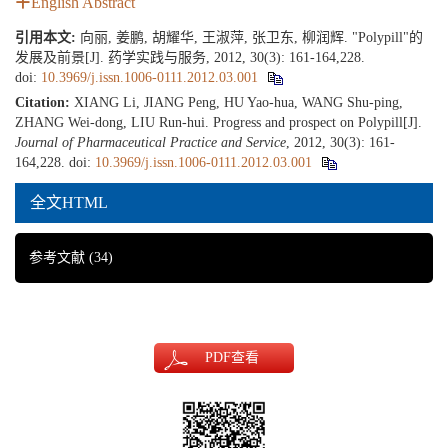
English Abstract
引用本文:
向丽, 姜鹏, 胡耀华, 王淑萍, 张卫东, 柳润辉. "Polypill"的
发展及前景[J]. 药学实践与服务, 2012, 30(3): 161-164,228.
doi:
10.3969/j.issn.1006-0111.2012.03.001
Citation:
XIANG Li, JIANG Peng, HU Yao-hua, WANG Shu-ping,
ZHANG Wei-dong, LIU Run-hui. Progress and prospect on Polypill[J].
Journal of Pharmaceutical Practice and Service
, 2012, 30(3): 161-
164,228.
doi:
10.3969/j.issn.1006-0111.2012.03.001
全文HTML
参考文献
(34)
PDF
查看