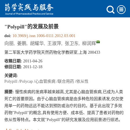
"Polypill"的发展及前景
doi:
10.3969/j.issn.1006-0111.2012.03.001
向丽
,
姜鹏
,
胡耀华
,
王淑萍
,
张卫东
,
柳润辉
第二军医大学药学院天然药物化学教研室,上海 200433
收稿日期:
2011-04-26
修回日期:
2011-12-18
关键词:
Polypill
/
Polycap
/
心血管疾病
/
联合用药
/
依从性
摘要:
慢性疾病的发病率越来越高,尤其是心脑血管疾病,已成为人类
死亡的首要原因。由于心脑血管疾病是由多种危险因素诱发,仅仅使
用单一的药物远远不能达到预防或治疗的目的。基于此出现了多效
药物"Polypill"的概念,具有使用方便、成本低、提高了患者对药物的
依从性等特点。本文就"Polypill"的研究发展及应用前景进行综述。